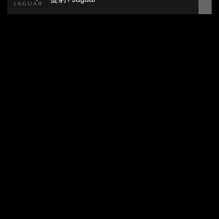
K
起亞 / Kia
L
凌志 / Lexus
荒原路華 / Land Rover
藍寶堅尼 / Lamborghini
本站專利著作權版權所有，請勿複製做商業用途
服務專線：886-4-24064858 統一編號：82860323
Copyright 2020 EGOWHEELS LTD.,（和毅電商有限公司)
納智捷 / Luxgen
All Rights Reserved.