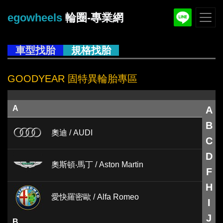
egowheels
輪圈-專業網
車型找胎
規格找胎
GOODYEAR 固特異輪胎專區
A
A
B
奧迪 / AUDI
C
D
奧斯頓‧馬丁 / Aston Martin
F
H
愛快羅密歐 / Alfa Romeo
I
J
B